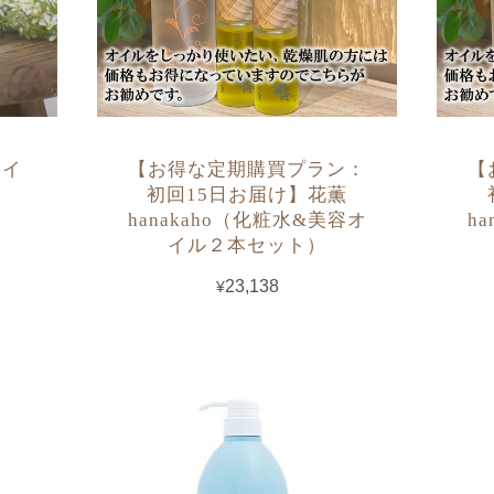
オイ
【お得な定期購買プラン：
【
初回15日お届け】花薫
hanakaho（化粧水&美容オ
h
イル２本セット）
¥23,138