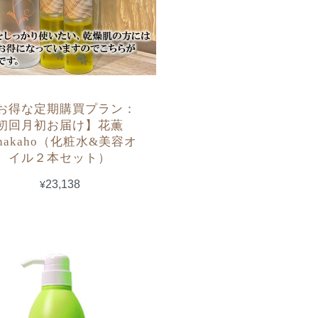
お得な定期購買プラン：
初回月初お届け】花薫
anakaho（化粧水&美容オ
イル２本セット）
¥23,138