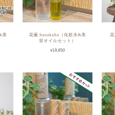
水&美
花薫 hanakaho（化粧水&美
花
）
容オイルセット）
¥19,850